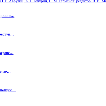
сирован…
преступ…
оверше…
ассле…
фикации …